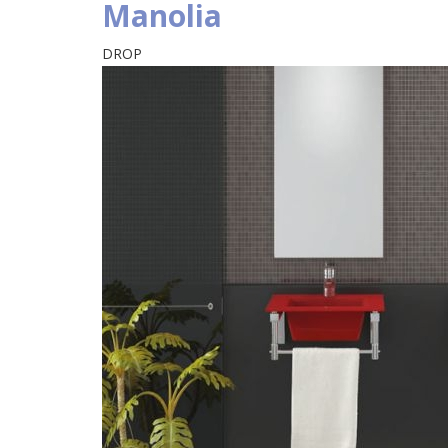
Manolia
DROP